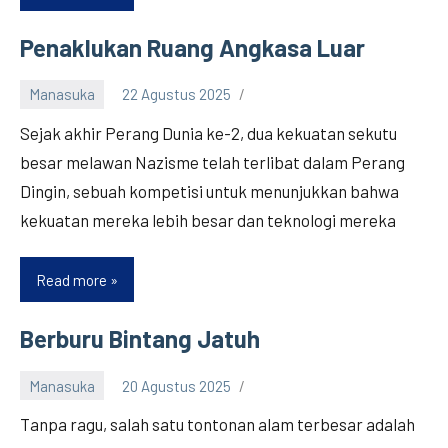
Spot,
Noktah
Penaklukan Ruang Angkasa Luar
Otak
yang
Manasuka
22 Agustus 2025
Merespon
Sejak akhir Perang Dunia ke-2, dua kekuatan sekutu
Ajaran
besar melawan Nazisme telah terlibat dalam Perang
Keagamaan
Dingin, sebuah kompetisi untuk menunjukkan bahwa
kekuatan mereka lebih besar dan teknologi mereka
Read more
Penaklukan
Ruang
Angkasa
Berburu Bintang Jatuh
Luar
Manasuka
20 Agustus 2025
Tanpa ragu, salah satu tontonan alam terbesar adalah