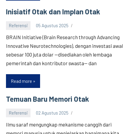
Hesse,
Ibu
Inisiatif Otak dan Implan Otak
Kultur
Bakteri
Referensi
05 Agustus 2025
BRAIN Initiative (Brain Research through Advancing
Innovative Neurotechnologies), dengan investasi awal
sebesar 100 juta dolar —disediakan oleh lembaga
pemerintah dan kontributor swasta— dan
Read more
Inisiatif
Otak
dan
Temuan Baru Memori Otak
Implan
Otak
Referensi
02 Agustus 2025
Ilmu saraf mengungkap mekanisme canggih dari
memori manusia untuk menjelaskan bagaimana kita