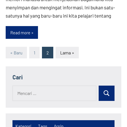
menyimpan dan mengingat informasi. Ini bukan satu-
satunya hal yang baru-baru ini kita pelajari tentang
Read more
Temuan
Baru
Memori
« Baru
1
2
Lama »
Otak
Posts
navigation
Cari
Kategori
Tags
Arsip