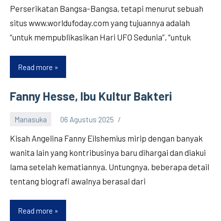
Perserikatan Bangsa-Bangsa, tetapi menurut sebuah
situs www.worldufoday.com yang tujuannya adalah
“untuk mempublikasikan Hari UFO Sedunia”, “untuk
Read more
Hari
UFO
Sedunia
Fanny Hesse, Ibu Kultur Bakteri
Manasuka
06 Agustus 2025
Kisah Angelina Fanny Eilshemius mirip dengan banyak
wanita lain yang kontribusinya baru dihargai dan diakui
lama setelah kematiannya. Untungnya, beberapa detail
tentang biografi awalnya berasal dari
Read more
Fanny