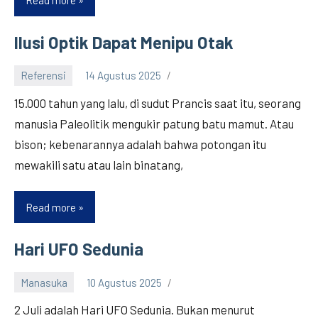
Read more
Teka-
teki
dan
Ilusi Optik Dapat Menipu Otak
Kontroversi
Gregor
Referensi
14 Agustus 2025
Mandel
15.000 tahun yang lalu, di sudut Prancis saat itu, seorang
manusia Paleolitik mengukir patung batu mamut. Atau
bison; kebenarannya adalah bahwa potongan itu
mewakili satu atau lain binatang,
Read more
Ilusi
Optik
Dapat
Hari UFO Sedunia
Menipu
Otak
Manasuka
10 Agustus 2025
2 Juli adalah Hari UFO Sedunia. Bukan menurut