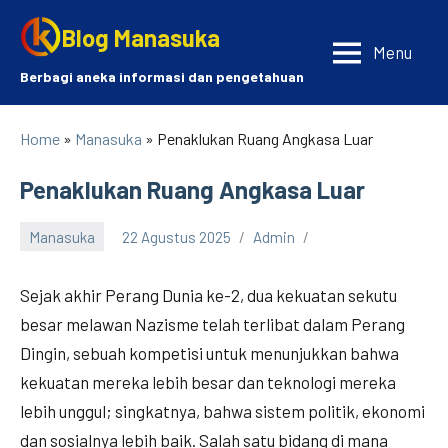
Skip
Blog Manasuka
to
Menu
content
Berbagi aneka informasi dan pengetahuan
Home
»
Manasuka
» Penaklukan Ruang Angkasa Luar
Penaklukan Ruang Angkasa Luar
Manasuka
22 Agustus 2025
Admin
Sejak akhir Perang Dunia ke-2, dua kekuatan sekutu
besar melawan Nazisme telah terlibat dalam Perang
Dingin, sebuah kompetisi untuk menunjukkan bahwa
kekuatan mereka lebih besar dan teknologi mereka
lebih unggul; singkatnya, bahwa sistem politik, ekonomi
dan sosialnya lebih baik. Salah satu bidang di mana